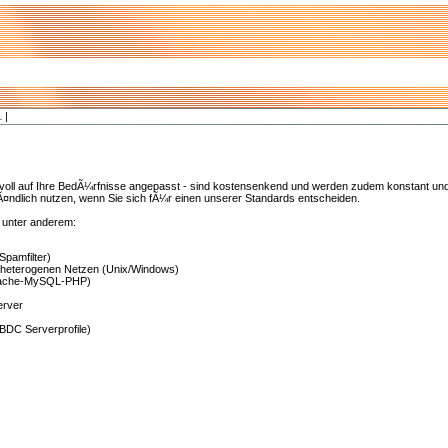
L
|
voll auf Ihre BedÃ¼rfnisse angepasst - sind kostensenkend und werden zudem konstant und
Ã¤ndlich nutzen, wenn Sie sich fÃ¼r einen unserer Standards entscheiden.
 unter anderem:
Spamfilter)
heterogenen Netzen (Unix/Windows)
pache-MySQL-PHP)
erver
DC Serverprofile)