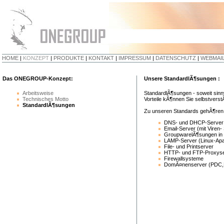
HOME
|
KONZEPT
|
PRODUKTE
|
KONTAKT
|
IMPRESSUM
|
DATENSCHUTZ
|
WEBMAI
Das ONEGROUP-Konzept:
Unsere StandardlÃ¶sungen :
Arbeitsweise
StandardlÃ¶sungen - soweit sinn
Technisches Motto
Vorteile kÃ¶nnen Sie selbstverst
StandardlÃ¶sungen
Zu unseren Standards gehÃ¶ren
DNS- und DHCP-Server
Email-Server (mit Viren- 
GroupwarelÃ¶sungen in 
LAMP-Server (Linux-A
File- und Printserver
HTTP- und FTP-Proxys
Firewallsysteme
DomÃ¤nenserver (PDC,B